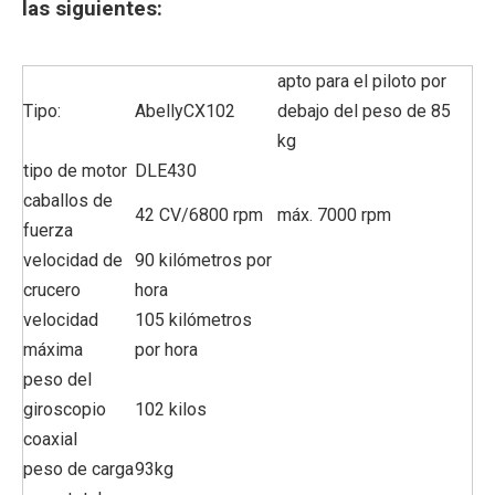
las siguientes:
apto para el piloto por
Tipo:
AbellyCX102
debajo del peso de 85
kg
tipo de motor
DLE430
caballos de
42 CV/6800 rpm
máx. 7000 rpm
fuerza
velocidad de
90 kilómetros por
crucero
hora
velocidad
105 kilómetros
máxima
por hora
peso del
giroscopio
102 kilos
coaxial
peso de carga
93kg