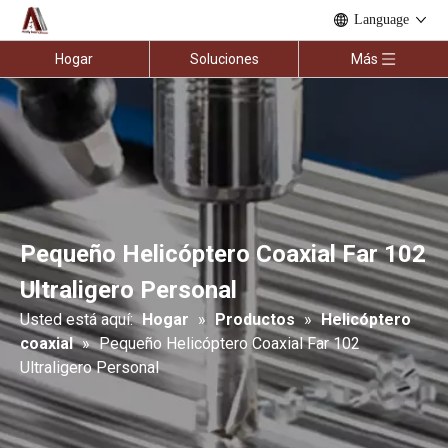
Language
Hogar
Soluciones
Más
Pequeño Helicóptero Coaxial Far 102
Ultraligero Personal
Usted está aquí:
Hogar
»
Productos
»
Helicóptero
coaxial
»
Pequeño Helicóptero Coaxial Far 102
Ultraligero Personal