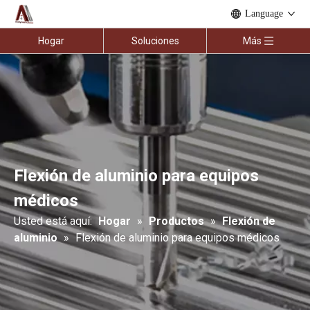
Language
Hogar
Soluciones
Más
Flexión de aluminio para equipos
médicos
Usted está aquí:
Hogar
»
Productos
»
Flexión de
aluminio
»
Flexión de aluminio para equipos médicos