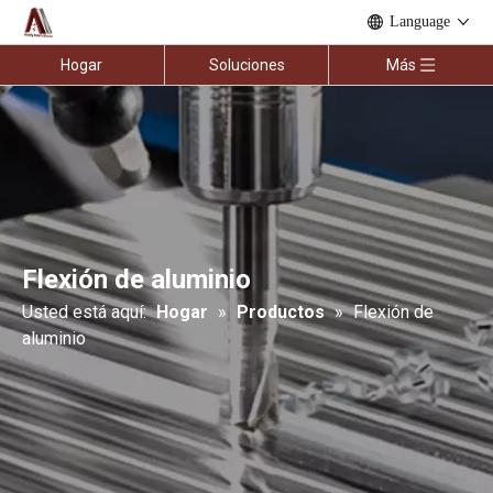
Language
Hogar
Soluciones
Más
Flexión de aluminio
Usted está aquí:
Hogar
»
Productos
»
Flexión de
aluminio