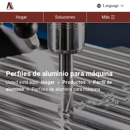
Language
Hogar
Soluciones
Más
Perfiles de aluminio para máquina
Usted está aquí:
Hogar
»
Productos
»
Perfil de
aluminio
»
Perfiles de aluminio para máquina