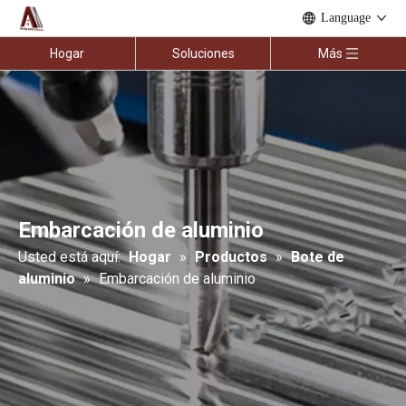
Language
Hogar
Soluciones
Más
Embarcación de aluminio
Usted está aquí:
Hogar
»
Productos
»
Bote de
aluminio
»
Embarcación de aluminio