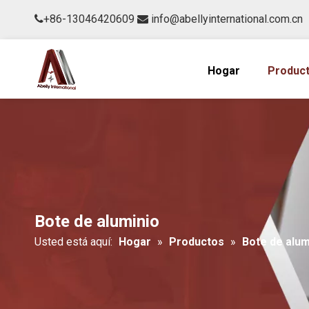
+86-13046420609
info@abellyinternational.com.cn


Hogar
Produc
Bote de aluminio
Usted está aquí:
Hogar
»
Productos
»
Bote de alum