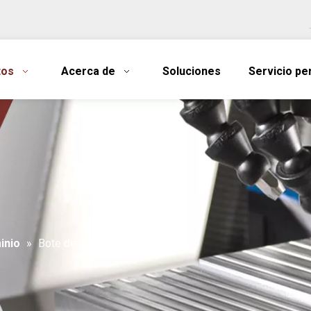
tos
Acerca de
Soluciones
Servicio pe
inio
»
Bote de aluminio