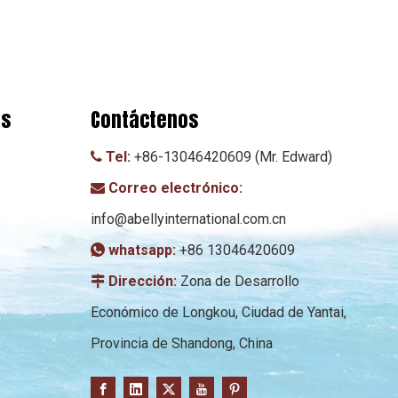
os
Contáctenos
Tel:
+86-13046420609 (Mr. Edward)

Correo electrónico:

info@abellyinternational.com.cn
whatsapp:
+86 13046420609

Dirección:
Zona de Desarrollo

Económico de Longkou, Ciudad de Yantai,
Provincia de Shandong, China