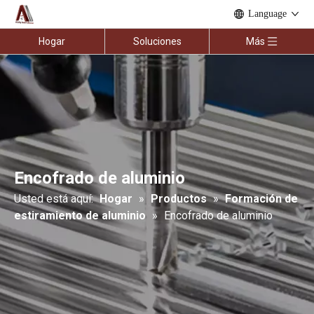
Language
Hogar
Soluciones
Más
Encofrado de aluminio
Usted está aquí:
Hogar
»
Productos
»
Formación de
estiramiento de aluminio
»
Encofrado de aluminio