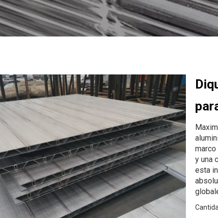
Diq
par
Maximi
alumin
marco 
y una 
esta i
absolu
global
Cantida