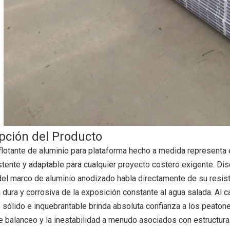
Tubo de aluminio de 392x6 mm para aparemetios aislados de gas
pción del Producto
flotante de aluminio para plataforma hecho a medida representa 
tente y adaptable para cualquier proyecto costero exigente. Dis
el marco de aluminio anodizado habla directamente de su resiste
 dura y corrosiva de la exposición constante al agua salada. Al
e sólido e inquebrantable brinda absoluta confianza a los peato
e balanceo y la inestabilidad a menudo asociados con estructura