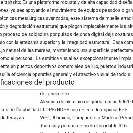
e tránsito; Es una plataforma robusta y de alta capacidad diseñad
ones, ya sea apoyando el movimiento de equipos pesados ​​o garan
ar técnicas metalúrgicas avanzadas, este sistema de muelle erra
ón y degradación estructural que plagan implacablemente las alt
o proceso de soldadura por pulsos de onda digital deja costura
 con la artesanía superior y la integridad estructural. Cada co
flujo natural de las mareas, manteniendo una superficie perfecta
omo al personal. La estética visual es excepcionalmente limpia 
nte en puertos deportivos comerciales de lujo, puertos industri
sí la eficiencia operativa general y el atractivo visual de todo el 
ficaciones del producto
del parámetro
Aleación de aluminio de grado marino 6061-
es de flotabilidad
LLDPE/HDPE con relleno de espuma EPS
de terrazas
WPC, Aluminio, Compuesto o Madera (Person
Tuercas y pernos de acero inoxidable 316