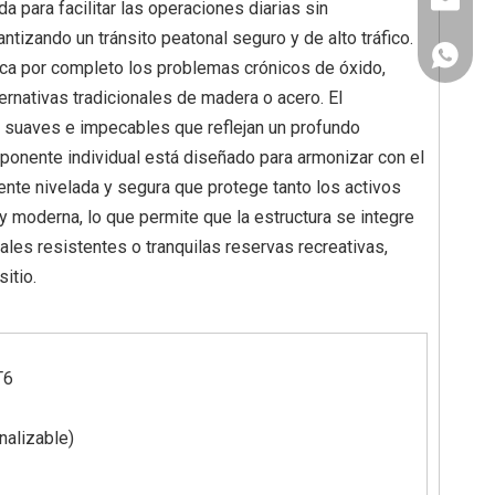
info@abe
a para facilitar las operaciones diarias sin
tizando un tránsito peatonal seguro y de alto tráfico.
+86 130
dica por completo los problemas crónicos de óxido,
ernativas tradicionales de madera o acero. El
s suaves e impecables que reflejan un profundo
mponente individual está diseñado para armonizar con el
mente nivelada y segura que protege tanto los activos
y moderna, lo que permite que la estructura se integre
ales resistentes o tranquilas reservas recreativas,
sitio.
T6
alizable)