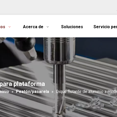
tos
Acerca de
Soluciones
Servicio pe
 para plataforma
minio
»
Peatón/pasarela
»
Dique flotante de aluminio a med