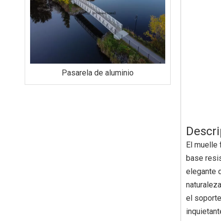
rela de aluminio
Canales de aluminio
Descri
El muelle 
base resis
elegante d
naturaleza
el soport
inquietant