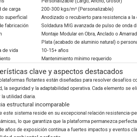
ns
Personalizable (Largo, Ancho, Grosor)
 de carga
200-300 kgs/m² (Personalizable)
o superficial
Anodizado o recubierto para resistencia a la
e fabricación
Soldadura MIG avanzada de pulso de onda dig
n
Montaje Modular en Obra, Anclado o Amarra
Plata (acabado de aluminio natural) o person
 de vida
10-15+ años
iento
Mantenimiento mínimo requerido
erísticas clave y aspectos destacados
lataformas flotantes están diseñadas para resolver desafíos com
, la seguridad y la adaptabilidad operativa. Cada elemento se eli
la utilidad diaria.
cia estructural incomparable
 este sistema reside en su excepcional relación resistencia-peso
námicas, lo que garantiza que la plataforma permanezca perfect
e años de exposición continua a fuertes impactos y eventos cl