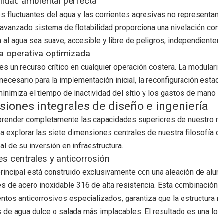
lidad ambiental perfecta
es fluctuantes del agua y las corrientes agresivas no represent
 avanzado sistema de flotabilidad proporciona una nivelación cont
ra al agua sea suave, accesible y libre de peligros, independien
ia operativa optimizada
es un recurso crítico en cualquier operación costera. La modula
necesario para la implementación inicial, la reconfiguración esta
inimiza el tiempo de inactividad del sitio y los gastos de mano 
iones integrales de diseño e ingeniería
render completamente las capacidades superiores de nuestro mu
a explorar las siete dimensiones centrales de nuestra filosofía d
l de su inversión en infraestructura.
es centrales y anticorrosión
principal está construido exclusivamente con una aleación de a
es de acero inoxidable 316 de alta resistencia. Esta combinació
ntos anticorrosivos especializados, garantiza que la estructura 
 de agua dulce o salada más implacables. El resultado es una l