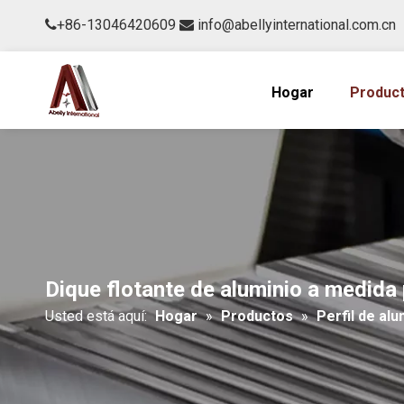
+86-13046420609
info@abellyinternational.com.cn


Hogar
Produc
Dique flotante de aluminio a medida
Usted está aquí:
Hogar
»
Productos
»
Perfil de alu