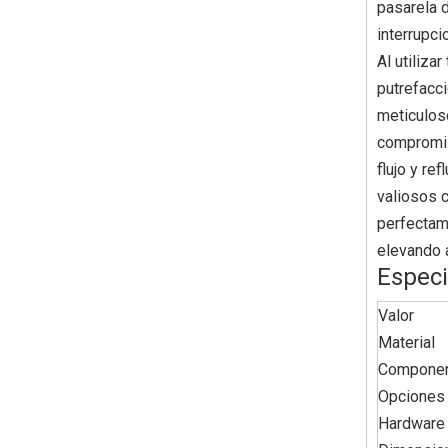
pasarela d
interrupci
Al utiliz
putrefacci
meticulos
compromiso
flujo y re
valiosos c
perfectame
elevando a
Especi
Valor
Material
Component
Opciones 
Hardware