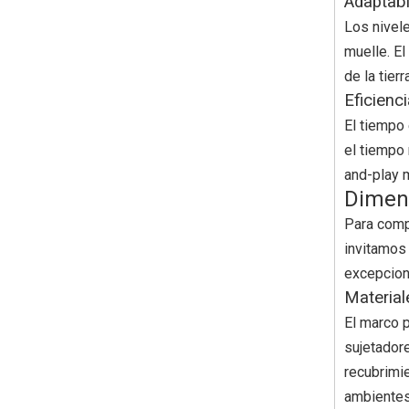
Adaptabi
Los nivel
muelle. El
de la tier
Eficienc
El tiempo 
el tiempo 
and-play m
Dimens
Para comp
invitamos 
excepciona
Material
El marco 
sujetador
recubrimie
ambientes