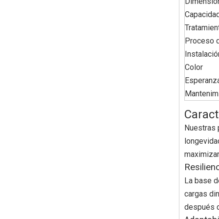
Dimensio
Capacidad
Tratamient
Proceso d
Instalació
Color
Esperanza
Mantenim
Caract
Nuestras p
longevidad
maximizar 
Resilien
La base de
cargas di
después d