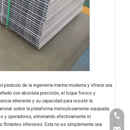
Perfiles de aluminio para la construcción
el pináculo de la ingeniería marina moderna y ofrece una
eñado con absoluta precisión, el toque fresco y
ncia inherente y su capacidad para resistir la
 caminar sobre la plataforma meticulosamente equipada,
+86-130
nes y operadores, eliminando efectivamente el
s flotantes inferiores. Esta no es simplemente una