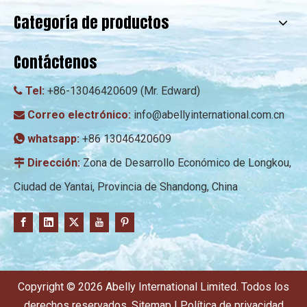
Categoría de productos
Contáctenos
Tel:
+86-13046420609 (Mr. Edward)

Correo electrónico:
info@abellyinternational.com.cn

whatsapp:
+86 13046420609

Dirección:
Zona de Desarrollo Económico de Longkou,

Ciudad de Yantai, Provincia de Shandong, China
Copyright ©
2026
Abelly International Limited. Todos los
derechos reservados.
Sitemap
|
Política de privacidad