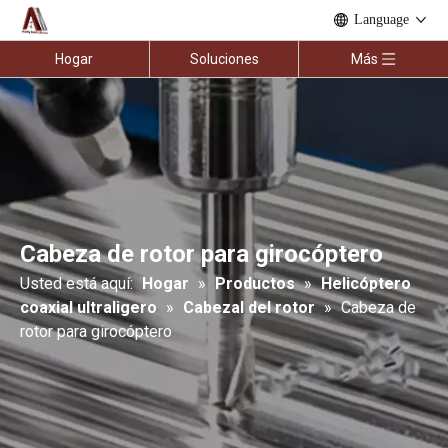
Language
Hogar
Soluciones
Más
Cabeza de rotor para girocóptero
Usted está aquí:
Hogar
»
Productos
»
Helicóptero
coaxial ultraligero
»
Cabezal del rotor
»
Cabeza de
rotor para girocóptero