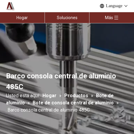
Language
Hogar
Soluciones
Más
Barco consola central de aluminio
485C
Usted está aquí:
Hogar
»
Productos
»
Bote de
aluminio
»
Bote de consola central de aluminio
»
Barco consola central de aluminio 485C