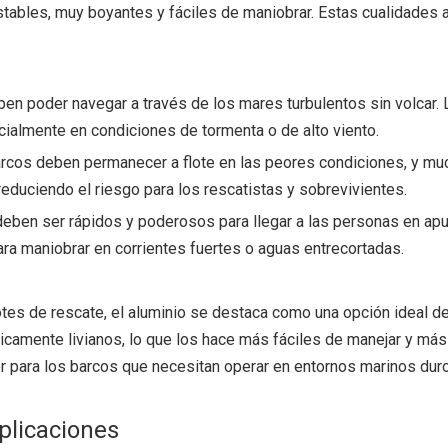
estables, muy boyantes y fáciles de maniobrar. Estas cualidades
en poder navegar a través de los mares turbulentos sin volcar. L
cialmente en condiciones de tormenta o de alto viento.
barcos deben permanecer a flote en las peores condiciones, y muc
reduciendo el riesgo para los rescatistas y sobrevivientes.
deben ser rápidos y poderosos para llegar a las personas en ap
ara maniobrar en corrientes fuertes o aguas entrecortadas.
botes de rescate, el aluminio se destaca como una opción ideal d
picamente livianos, lo que los hace más fáciles de manejar y más
ior para los barcos que necesitan operar en entornos marinos dur
aplicaciones