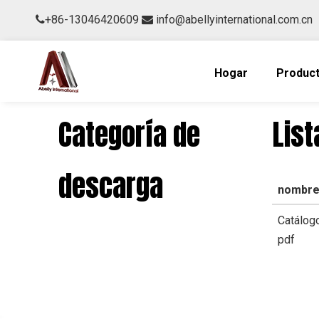
+86-13046420609
info@abellyinternational.com.cn


Hogar
Produc
Categoría de
Lis
descarga
nombr
Catálogo
pdf