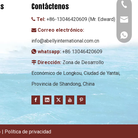
os
Contáctenos
+86-130
Tel:
+86-13046420609 (Mr. Edward)

info@abe
Correo electrónico:

+86 130
info@abellyinternational.com.cn
whatsapp:
+86 13046420609

Dirección:
Zona de Desarrollo

Económico de Longkou, Ciudad de Yantai,
Provincia de Shandong, China
p
|
Política de privacidad